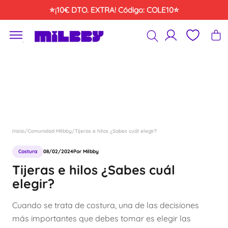
Saltar
⭐¡10€ DTO. EXTRA! Código: COLE10⭐
al
contenido
´
Inicio
/
Comunidad Milbby
/
Tijeras e hilos ¿Sabes cuál elegir?
Costura
08/02/2024
Por Milbby
Tijeras e hilos ¿Sabes cuál
elegir?
Cuando se trata de costura, una de las decisiones
más importantes que debes tomar es elegir las