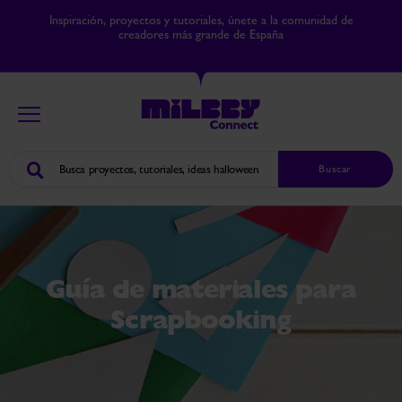
Inspiración, proyectos y tutoriales, únete a la comunidad de
creadores más grande de España
Buscar
Guía de materiales para
Scrapbooking