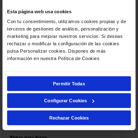
Esta página web usa cookies
Con tu consentimiento, utilizamos cookies propias y de
terceros de gestiones de análisis, personalización y
marketing para mejorar nuestros servicios. Si deseas
Papeles de Scrapbooking: todo lo que necesitas saber
rechazar o modificar la configuración de las cookies
Bienvenidos un día más al blog de milbby. Soy Marian
pulsa Personalizar cookies. Dispones de más
@lunares__de__colores y hoy vengo a hablaros de PAPEL. El papel es
un elemento muy importante…
información en nuestra Política de Cookies
Permitir Todas
Configurar Cookies
Rechazar Cookies
Tintas para Scrap