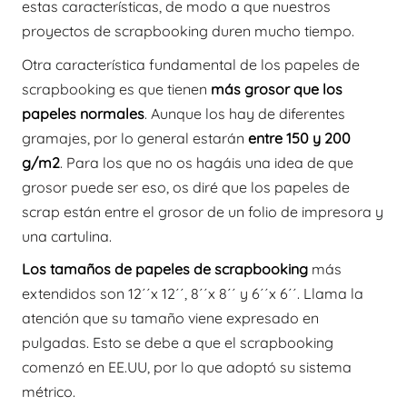
estas características, de modo a que nuestros
proyectos de scrapbooking duren mucho tiempo.
Otra característica fundamental de los papeles de
scrapbooking es que tienen
más grosor
que los
papeles normales
. Aunque los hay de diferentes
gramajes, por lo general estarán
entre 150 y 200
g/m2
. Para los que no os hagáis una idea de que
grosor puede ser eso, os diré que los papeles de
scrap están entre el grosor de un folio de impresora y
una cartulina.
Los tamaños
de papeles de scrapbooking
más
extendidos son 12´´x 12´´, 8´´x 8´´ y 6´´x 6´´. Llama la
atención que su tamaño viene expresado en
pulgadas. Esto se debe a que el scrapbooking
comenzó en EE.UU, por lo que adoptó su sistema
métrico.