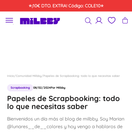
Saltar
⭐¡10€ DTO. EXTRA! Código: COLE10⭐
al
contenido
´
Inicio
/
Comunidad Milbby
/
Papeles de Scrapbooking: todo lo que necesitas saber
Scrapbooking
08/02/2024
Por Milbby
Papeles de Scrapbooking: todo
lo que necesitas saber
Bienvenidos un día más al blog de milbby. Soy Marian
@lunares__de__colores y hoy vengo a hablaros de