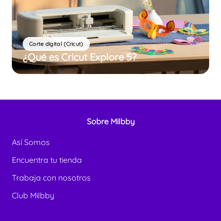
Corte digital (Cricut)
¿Qué es Cricut Explore 5?
Sobre Milbby
Así Somos
Encuentra tu tienda
Trabaja con nosotros
Club Milbby