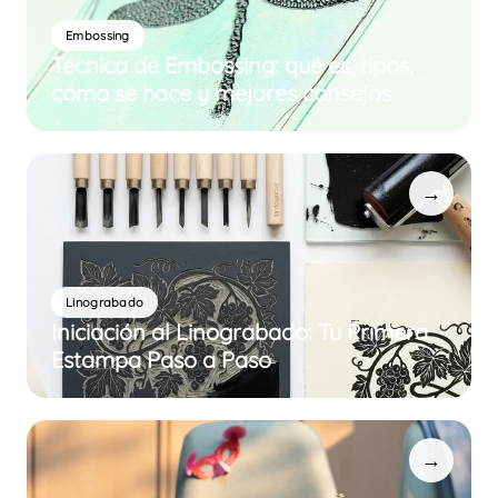
Embossing
Técnica de Embossing: qué es, tipos,
cómo se hace y mejores consejos
→
Linograbado
Iniciación al Linograbado: Tu Primera
Estampa Paso a Paso
→