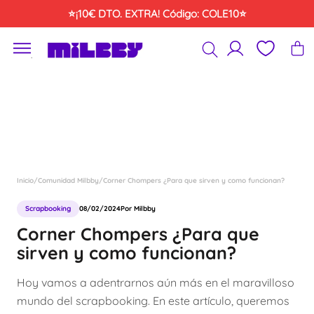
Saltar
⭐¡10€ DTO. EXTRA! Código: COLE10⭐
al
contenido
´
Inicio
/
Comunidad Milbby
/
Corner Chompers ¿Para que sirven y como funcionan?
Scrapbooking
08/02/2024
Por Milbby
Corner Chompers ¿Para que
sirven y como funcionan?
Hoy vamos a adentrarnos aún más en el maravilloso
mundo del scrapbooking. En este artículo, queremos