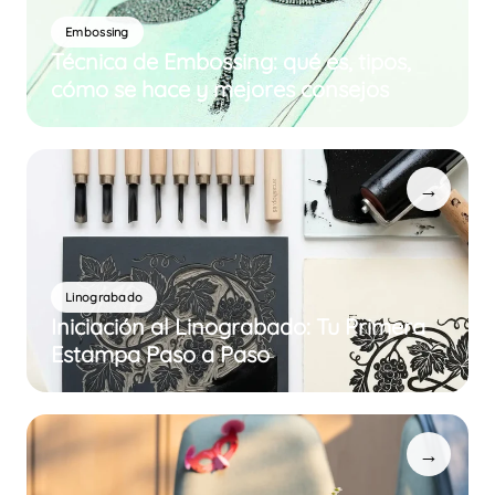
Embossing
Técnica de Embossing: qué es, tipos,
cómo se hace y mejores consejos
→
Linograbado
Iniciación al Linograbado: Tu Primera
Estampa Paso a Paso
→