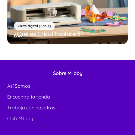
Corte digital (Cricut)
¿Qué es Cricut Explore 5?
Sobre Milbby
Así Somos
Encuentra tu tienda
Trabaja con nosotros
Club Milbby