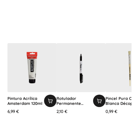
Pintura Acrílica
Rotulador
Pincel Pura Cerd
Amsterdam 120ml
Permanente
Blanca Décopat
Punta Fina
nº10
6,99 €
2,10 €
0,99 €
Sharpie