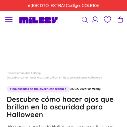
Saltar
⭐¡10€ DTO. EXTRA! Código: COLE10⭐
al
contenido
´
Inicio
/
Comunidad Milbby
/
Descubre cómo hacer ojos que brillan en la oscuridad para Halloween
Manualidades de Halloween con reciclaje
08/02/2024
Por Milbby
Descubre cómo hacer ojos que
brillan en la oscuridad para
Halloween
¡Haz que la noche de Halloween sea terrorífica con