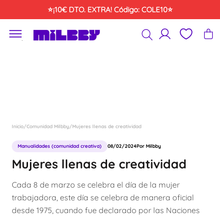
Saltar
⭐¡10€ DTO. EXTRA! Código: COLE10⭐
al
contenido
´
Inicio
/
Comunidad Milbby
/
Mujeres llenas de creatividad
Manualidades (comunidad creativa)
08/02/2024
Por Milbby
Mujeres llenas de creatividad
Cada 8 de marzo se celebra el día de la mujer
trabajadora, este día se celebra de manera oficial
desde 1975, cuando fue declarado por las Naciones