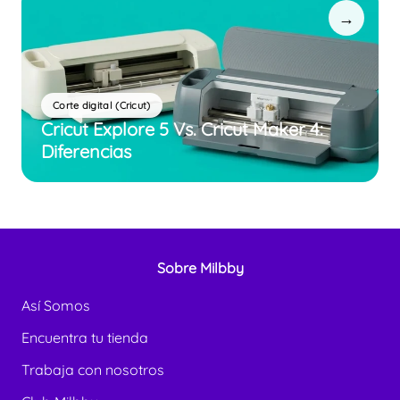
→
Corte digital (Cricut)
Cricut Explore 5 Vs. Cricut Maker 4:
Diferencias
Sobre Milbby
Así Somos
Encuentra tu tienda
Trabaja con nosotros