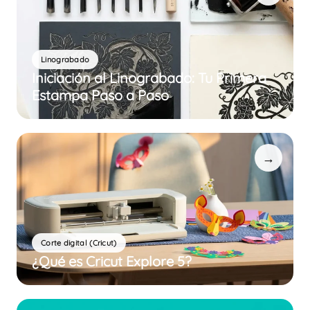
Linograbado
Iniciación al Linograbado: Tu Primera
Estampa Paso a Paso
→
Corte digital (Cricut)
¿Qué es Cricut Explore 5?