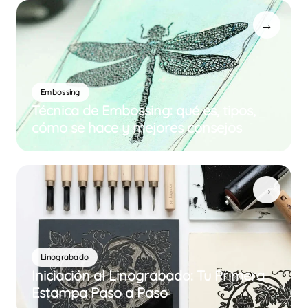
→
Embossing
Técnica de Embossing: qué es, tipos,
cómo se hace y mejores consejos
→
Linograbado
Iniciación al Linograbado: Tu Primera
Estampa Paso a Paso