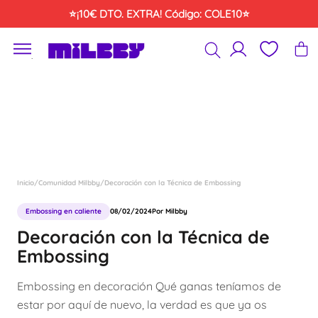
Saltar
⭐¡10€ DTO. EXTRA! Código: COLE10⭐
al
contenido
´
Inicio
/
Comunidad Milbby
/
Decoración con la Técnica de Embossing
Embossing en caliente
08/02/2024
Por Milbby
Decoración con la Técnica de
Embossing
Embossing en decoración Qué ganas teníamos de
estar por aquí de nuevo, la verdad es que ya os