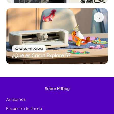
→
Corte digital (Cricut)
¿Qué es Cricut Explore 5?
Sobre Milbby
Así Somos
Encuentra tu tienda