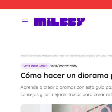
Saltar
al
contenido
´
Inicio
/
Comunidad Milbby
/
Cómo hacer un diorama paso a paso con Cricut Ma
Corte digital (Cricut)
01/03/2024
Por Milbby
Cómo hacer un diorama p
Aprende a crear dioramas con esta guía paso
consejos y los mejores trucos para crear art