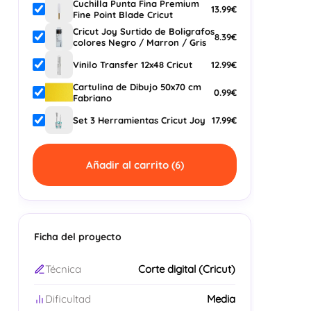
Cuchilla Punta Fina Premium
13.99€
Fine Point Blade Cricut
Cricut Joy Surtido de Boligrafos
8.39€
colores Negro / Marron / Gris
12.99€
Vinilo Transfer 12x48 Cricut
Cartulina de Dibujo 50x70 cm
0.99€
Fabriano
17.99€
Set 3 Herramientas Cricut Joy
Añadir al carrito (
6
)
Ficha del proyecto
Técnica
Corte digital (Cricut)
Dificultad
Media